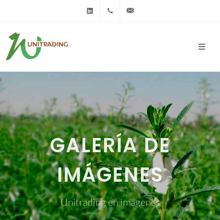
LINKEDIN
+595 21 604 250
info@unitrading.com.py
GALERÍA DE
IMÁGENES
Unitrading en imágenes